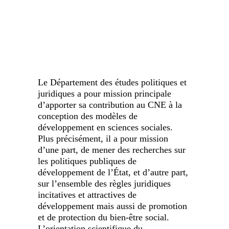
January 16, 2023
Géopolitique Du Fait Religieux Au
Cameroun
Cameroun
0 Comments
3135
Views
July 1, 2022
0 Comments
7098
Views
Le Département des études politiques et
juridiques a pour mission principale
d’apporter sa contribution au CNE à la
conception des modèles de
développement en sciences sociales.
Plus précisément, il a pour mission
d’une part, de mener des recherches sur
les politiques publiques de
développement de l’État, et d’autre part,
sur l’ensemble des règles juridiques
incitatives et attractives de
développement mais aussi de promotion
et de protection du bien-être social.
L’orientation scientifique du