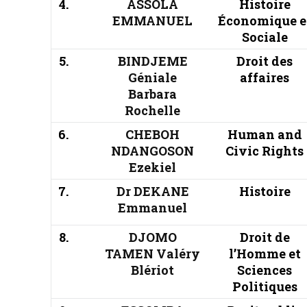
4.
ASSOLA
Histoire
EMMANUEL
Économique e
Sociale
5.
BINDJEME
Droit des
Géniale
affaires
Barbara
Rochelle
6.
CHEBOH
Human and
NDANGOSON
Civic Rights
Ezekiel
7.
Dr DEKANE
Histoire
Emmanuel
8.
DJOMO
Droit de
TAMEN Valéry
l’Homme et
Blériot
Sciences
Politiques