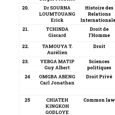
20.
Dr SOURNA
Histoire des
LOUMTOUANG
Relations
Erick
International
21.
TCHINDA
Droit de
Giscard
l’Homme
22.
TAMOUYA T.
Droit
Aurélien
23.
YEBGA MATIP
Sciences
Guy Albert
politiques
24
OMGBA ABENG
Droit Privé
Carl Jonathan
25
CHIATEH
Common law
KINGKOH
GODLOYE