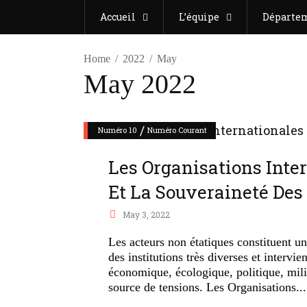
Accueil
L’équipe
Départe
Home
2022
May
May 2022
/
Numéro 10
Numéro Courant
Les Organisations Int
Et La Souveraineté Des
May 3, 2022
Les acteurs non étatiques constituent un
des institutions très diverses et intervi
économique, écologique, politique, milit
source de tensions. Les Organisations