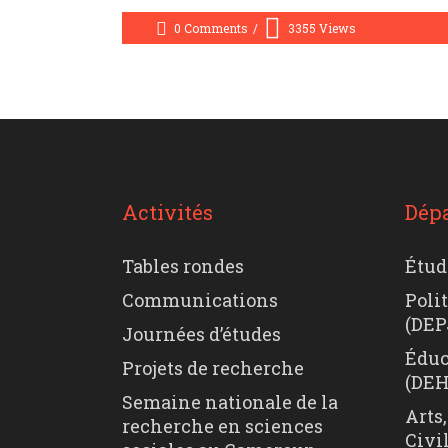
0 Comments
3355
Views
Activités
Dép
Tables rondes
Étud
Communications
Poli
(DEP
Journées d’études
Éduc
Projets de recherche
(DE
Semaine nationale de la
Arts,
recherche en sciences
Civi