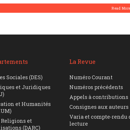
Read Mor
artements
La Revue
es Sociales (DES)
Numéro Courant
tiques et Juridiques
Numéros précédents
J)
Appels à contributions
ation et Humanités
Consignes aux auteurs
HUM)
Varia et compte-rendu 
 Religions et
lecture
lisations (DARC)