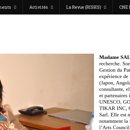
ments
Activités
La Revue (RISHS)
CNE 
Madame S
recherche. Son
Gestion du Pat
expérience de 
(Japon, Angola
consultante, 
et partenaires
UNESCO, GOE
TIKAR INC,
Sarl. Elle est
notamment la 
l’Arts Council